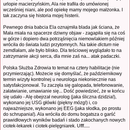
urlopie macierzyńskim, Ala nie trafiła do umówionej
wcześniej niani, ale pod opiekę mamy mojego małżonka. I
tak zaczyna się historia mojej histerii.
Pewnego dnia babcia Ela oznajmiła blada jak ściana, że
Mała miała na spacerze dziwny objaw - zagapiła się na coś
w górze i dopiero dwa potrząśnięcia niemowlakiem później
wróciła do świata ludzi przytomnych. Na takie
dictum
nie
zemdlałam, ale było blisko. Dla teściowej wyglądało to na
zatrzymanie akcji serca, dla mnie zaś na... atak padaczki.
Polska Służba Zdrowia to temat na cztery habilitacje (nie
przymierzając). Możecie się domyślać, że październikowy
termin wizyty kontrolnej u neurologa niekoniecznie nas
satysfakcjonował. Tu zaczęła się galopada, telefonowanie,
załatwianie, umawianie się... Dość powiedzieć, że w końcu
się udało - Alę obejrzał neurolog (jaka śliczna dzidzia!),
wykonano jej USG główki (piękny mózg!) i, co
najważniejsze, wykonano jej EEG (jaka słodka, po prostu
do schrupania!). Ala wróciła do domu bogatsza o garść
prawidłowych wyników badań i stado zakochanych nowych
ciotek-lekarek i ciotek-pielęgniarek. Ufff.....