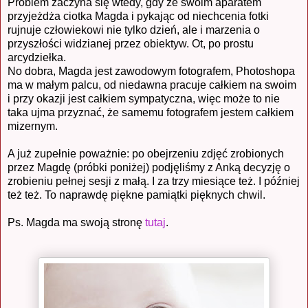
Problem zaczyna się wtedy, gdy ze swoim aparatem
przyjeżdża ciotka Magda i pykając od niechcenia fotki
rujnuje człowiekowi nie tylko dzień, ale i marzenia o
przyszłości widzianej przez obiektyw. Ot, po prostu
arcydziełka.
No dobra, Magda jest zawodowym fotografem, Photoshopa
ma w małym palcu, od niedawna pracuje całkiem na swoim
i przy okazji jest całkiem sympatyczna, więc może to nie
taka ujma przyznać, że samemu fotografem jestem całkiem
mizernym.
A już zupełnie poważnie: po obejrzeniu zdjęć zrobionych
przez Magdę (próbki poniżej) podjęliśmy z Anką decyzję o
zrobieniu pełnej sesji z małą. I za trzy miesiące też. I później
też też. To naprawdę piękne pamiątki pięknych chwil.
Ps. Magda ma swoją stronę
tutaj
.