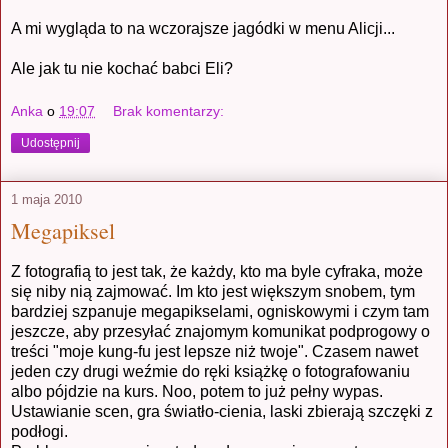
A mi wygląda to na wczorajsze jagódki w menu Alicji...
Ale jak tu nie kochać babci Eli?
Anka
o
19:07
Brak komentarzy:
Udostępnij
1 maja 2010
Megapiksel
Z fotografią to jest tak, że każdy, kto ma byle cyfraka, może
się niby nią zajmować. Im kto jest większym snobem, tym
bardziej szpanuje megapikselami, ogniskowymi i czym tam
jeszcze, aby przesyłać znajomym komunikat podprogowy o
treści "moje kung-fu jest lepsze niż twoje". Czasem nawet
jeden czy drugi weźmie do ręki książkę o fotografowaniu
albo pójdzie na kurs. Noo, potem to już pełny wypas.
Ustawianie scen, gra światło-cienia, laski zbierają szczęki z
podłogi.