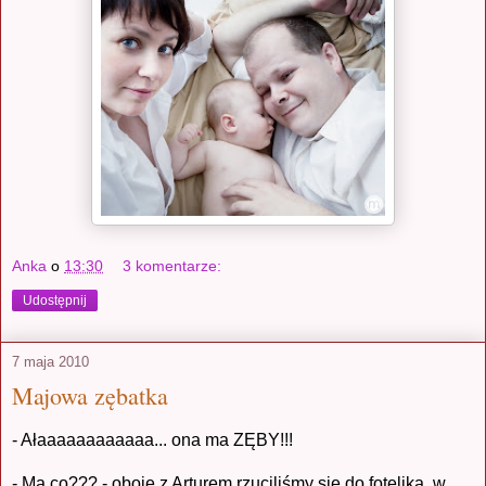
Anka
o
13:30
3 komentarze:
Udostępnij
7 maja 2010
Majowa zębatka
- Ałaaaaaaaaaaaa... ona ma ZĘBY!!!
- Ma co??? - oboje z Arturem rzuciliśmy się do fotelika, w