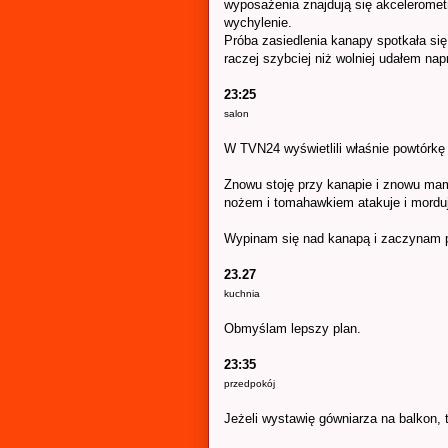
wyposażenia znajdują się akcelerometr
wychylenie.
Próba zasiedlenia kanapy spotkała się
raczej szybciej niż wolniej udałem na
23:25
salon
W TVN24 wyświetlili właśnie powtórkę
Znowu stoję przy kanapie i znowu mam
nożem i tomahawkiem atakuje i morduj
Wypinam się nad kanapą i zaczynam p
23.27
kuchnia
Obmyślam lepszy plan.
23:35
przedpokój
Jeżeli wystawię gówniarza na balkon,