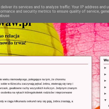
deliver its services and to analyze traffic. Your IP address and 
formance and security metrics to ensure quality of service, gen
waw.pl
abuse.
ako relacja
anowiło trwać
Wc
►
►
nie wieku niemowlęcego, polegające na tym, że choremu
►
bie w łóżeczku zaczynają pękać żebra, otwierają się rany i
►
 wrzask, gwałtowne ruchy wszystkich kończyn. Jedynym znanym
 osobnika na rękach któregokolwiek rodziców i nieprzerwane
►
▼
dy w ciągu kilkunastu sekund rany się goją, żebra zrastają, a