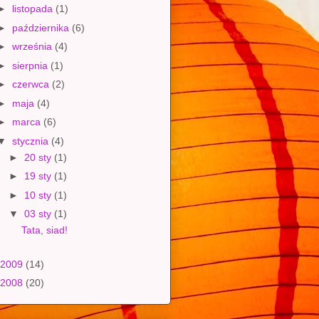
►
listopada
(1)
►
października
(6)
►
września
(4)
►
sierpnia
(1)
►
czerwca
(2)
►
maja
(4)
►
marca
(6)
▼
stycznia
(4)
►
20 sty
(1)
►
19 sty
(1)
►
10 sty
(1)
▼
03 sty
(1)
Tata, siad!
2009
(14)
2008
(20)