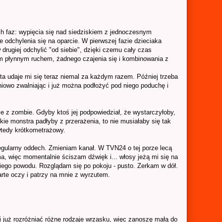
ch faz: wypięcia się nad siedziskiem z jednoczesnym
e odchylenia się na oparcie. W pierwszej fazie dzieciaka
w drugiej odchylić "od siebie", dzięki czemu cały czas
m płynnym ruchem, żadnego czajenia się i kombinowania z
ta udaje mi się teraz niemal za każdym razem. Później trzeba
niowo zwalniając i już można podłożyć pod niego poduchę i
oje z zombie. Gdyby ktoś jej podpowiedział, że wystarczyłoby,
tkie monstra padłyby z przerażenia, to nie musiałaby się tak
wtedy krótkometrażowy.
 regularny oddech. Zmieniam kanał. W TVN24 o tej porze lecą
a, więc momentalnie ściszam dźwięk i... włosy jeżą mi się na
kiego powodu. Rozglądam się po pokoju - pusto. Zerkam w dół.
arte oczy i patrzy na mnie z wyrzutem.
 już rozróżniać różne rodzaje wrzasku, więc zanoszę małą do