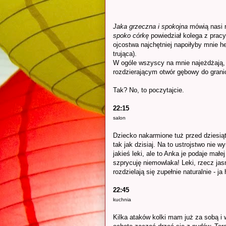
Jaka grzeczna i spokojna
mówią nasi 
spoko córkę
powiedział kolega z pracy
ojcostwa najchętniej napoiłyby mnie h
trująca).
W ogóle wszyscy na mnie najeżdżają, 
rozdzierającym otwór gębowy do grani
Tak? No, to poczytajcie.
22:15
salon
Dziecko nakarmione tuż przed dziesią
tak jak dzisiaj. Na to ustrojstwo nie
jakieś leki, ale to Anka je podaje mał
szprycuję niemowlaka! Leki, rzecz jas
rozdzielają się zupełnie naturalnie - 
22:45
kuchnia
Kilka ataków kolki mam już za sobą i w