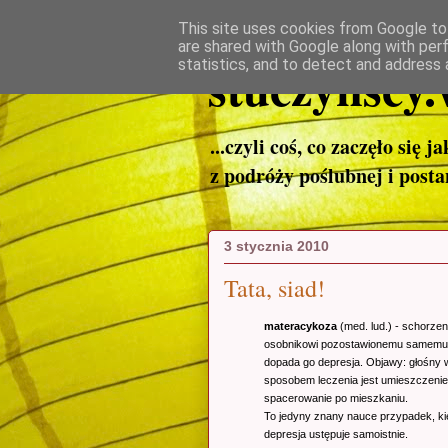
This site uses cookies from Google to 
are shared with Google along with per
stuczynscy.
statistics, and to detect and address 
...czyli coś, co zaczęło się j
z podróży poślubnej i post
3 stycznia 2010
Tata, siad!
mater
acykoza
(med. lud.) - schorze
osobnikowi pozostawionemu samemu so
dopada go depresja. Objawy: głośny
sposobem leczenia jest umieszczenie
spacerowanie po mieszkaniu.
To jedyny znany nauce przypadek, kie
depresja ustępuje samoistnie.