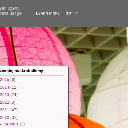
user-agent
erate usage
LEARN MORE
GOT IT
ześniej naskrobaliśmy
2015
(6)
2014
(12)
2013
(24)
2012
(5)
2011
(47)
2010
(31)
►
grudnia
(3)