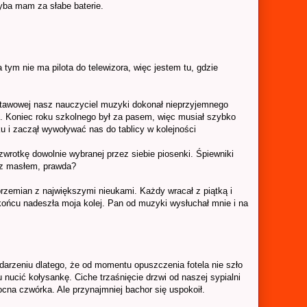
hyba mam za słabe baterie.
a tym nie ma pilota do telewizora, więc jestem tu, gdzie
stawowej nasz nauczyciel muzyki dokonał nieprzyjemnego
e. Koniec roku szkolnego był za pasem, więc musiał szybko
 i zaczął wywoływać nas do tablicy w kolejności
wrotkę dowolnie wybranej przez siebie piosenki. Śpiewniki
 z masłem, prawda?
przemian z największymi nieukami. Każdy wracał z piątką i
ońcu nadeszła moja kolej. Pan od muzyki wysłuchał mnie i na
zeniu dlatego, że od momentu opuszczenia fotela nie szło
nucić kołysankę. Ciche trzaśnięcie drzwi od naszej sypialni
ocna czwórka. Ale przynajmniej bachor się uspokoił.