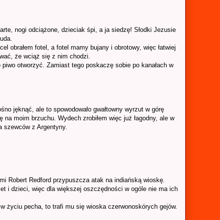
rte, nogi odciążone, dzieciak śpi, a ja siedzę! Słodki Jezusie
 uda.
l obrałem fotel, a fotel mamy bujany i obrotowy, więc łatwiej
wać, że wciąż się z nim chodzi.
lko piwo otworzyć. Zamiast tego poskaczę sobie po kanałach w
ośno jęknąć, ale to spowodowało gwałtowny wyrzut w górę
ię na moim brzuchu. Wydech zrobiłem więc już łagodny, ale w
na szewców z Argentyny.
i Robert Redford przypuszcza atak na indiańską wioskę.
et i dzieci, więc dla większej oszczędności w ogóle nie ma ich
w życiu pecha, to trafi mu się wioska czerwonoskórych gejów.