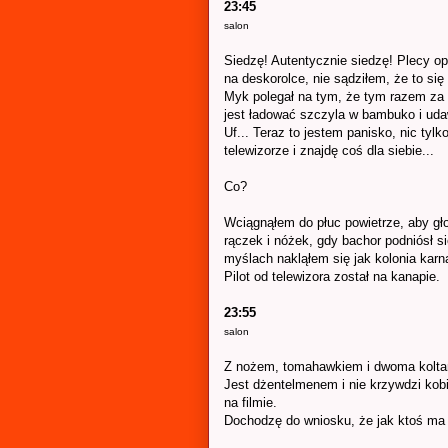
23:45
salon
Siedzę! Autentycznie siedzę! Plecy opa
na deskorolce, nie sądziłem, że to się
Myk polegał na tym, że tym razem za ce
jest ładować szczyla w bambuko i uda
Uf... Teraz to jestem panisko, nic ty
telewizorze i znajdę coś dla siebie...
Co?
Wciągnąłem do płuc powietrze, aby gł
rączek i nóżek, gdy bachor podniósł s
myślach nakląłem się jak kolonia kar
Pilot od telewizora został na kanapie.
23:55
salon
Z nożem, tomahawkiem i dwoma koltam
Jest dżentelmenem i nie krzywdzi kobi
na filmie.
Dochodzę do wniosku, że jak ktoś ma 