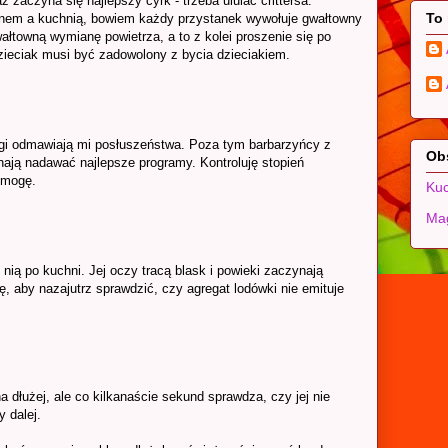
 zaczyna się najlepszy cyrk - trzeba ululać crittersa.
To
nem a kuchnią, bowiem każdy przystanek wywołuje gwałtowny
wałtowną wymianę powietrza, a to z kolei proszenie się po
zieciak musi być zadowolony z bycia dzieciakiem.
ogi odmawiają mi posłuszeństwa. Poza tym barbarzyńcy z
Ob
nają nadawać najlepsze programy. Kontroluję stopień
 mogę.
Kuc
Mag
 nią po kuchni. Jej oczy tracą blask i powieki zaczynają
ę, aby nazajutrz sprawdzić, czy agregat lodówki nie emituje
dłużej, ale co kilkanaście sekund sprawdza, czy jej nie
 dalej.