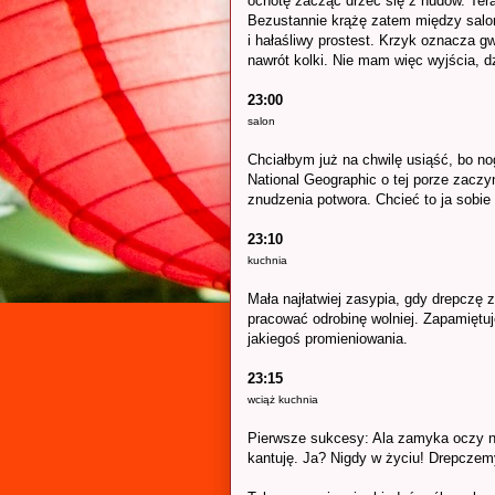
ochotę zacząć drzeć się z nudów. Teraz
Bezustannie krążę zatem między salo
i hałaśliwy prostest. Krzyk oznacza g
nawrót kolki. Nie mam więc wyjścia, d
23:00
salon
Chciałbym już na chwilę usiąść, bo n
National Geographic o tej porze zaczy
znudzenia potwora. Chcieć to ja sobie
23:10
kuchnia
Mała najłatwiej zasypia, gdy drepczę z
pracować odrobinę wolniej. Zapamiętuj
jakiegoś promieniowania.
23:15
wciąż kuchnia
Pierwsze sukcesy: Ala zamyka oczy na 
kantuję. Ja? Nigdy w życiu! Drepczemy