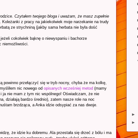
rodzice.
Czytałem twojego bloga i uważam, że masz zupełnie
. Koleżanki z pracy na jakiekolwiek moje narzekanie na trudy
erbatą ze strychniną (jakby sama herbata nie była dość
jeżeli cokolwiek bąknę o niewyspaniu i bachorze
c niemożliwości.
tą powinno przełączyć się w tryb nocny, chyba że ma kolkę,
 wymyśliłem nic nowego od
opisanych wcześniej metod
(mamy
ej i ja nie mam z tym nic wspólnego! Oświadczam, że nie
na, działają bardzo średnio), zatem nasze role na noc
ja huśtam brzdząca, a Anka idzie odsypiać za nas dwoje.
►
►
idzę, że idzie ku dobremu. Ala przestała się drzeć z bólu i ma