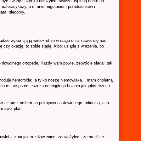
m być cwany i szybko odłożyłem świeżo uśpioną córkę do
m materacykozy, a u mnie migotaniem przedsionków i
ata, niedobry.
udzie wykonują ją wielokrotnie w ciągu dnia, nawet się nad
 czy okazję, to sobie siądę. Albo: usiądę z wrażenia, bo
.
e dowolnego ortopedę. Każdy wam powie, żebyście siadali tak
e hoduję hemoroida; ja tylko noszę niemowlaka. I mam cholerną
up mi się przemieszcza od ciągłego bujania jak jakiś rezus i
rzucił się z nożem na pokojowo nastawionego Indianina, a ja
m swój plan.
wlęta. Z niejakim zdziwieniem zauważyłem, że na liście