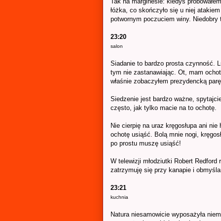
Tak na marginesie: kiedyś próbowałe
łóżka, co skończyło się u niej atakie
potwornym poczuciem winy. Niedobry t
23:20
salon
Siadanie to bardzo prosta czynność. L
tym nie zastanawiając. Ot, mam ochotę
właśnie zobaczyłem prezydencką parę
Siedzenie jest bardzo ważne, spytajci
często, jak tylko macie na to ochotę.
Nie cierpię na uraz kręgosłupa ani ni
ochotę usiąść. Bolą mnie nogi, kręgosł
po prostu muszę usiąść!
W telewizji młodziutki Robert Redford 
zatrzymuję się przy kanapie i obmyśla
23:21
kuchnia
Natura niesamowicie wyposażyła niemo