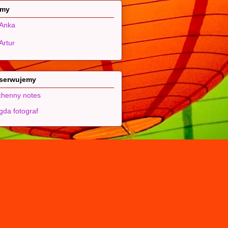
 my
Anka
Artur
serwujemy
henny notes
da fotograf