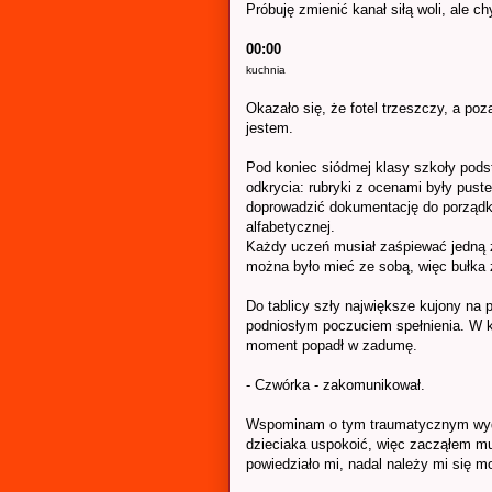
Próbuję zmienić kanał siłą woli, ale c
00:00
kuchnia
Okazało się, że fotel trzeszczy, a poz
jestem.
Pod koniec siódmej klasy szkoły pod
odkrycia: rubryki z ocenami były pust
doprowadzić dokumentację do porządku
alfabetycznej.
Każdy uczeń musiał zaśpiewać jedną z
można było mieć ze sobą, więc bułka
Do tablicy szły największe kujony na 
podniosłym poczuciem spełnienia. W k
moment popadł w zadumę.
- Czwórka - zakomunikował.
Wspominam o tym traumatycznym wydar
dzieciaka uspokoić, więc zacząłem mu 
powiedziało mi, nadal należy mi się m