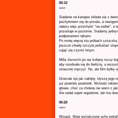
00:10
salon
Siadanie na kanapie składa się z dwó
pochyleniem się do przodu, a następni
należy więc przechylić "na siebie", a 
pozostaje w poziomie. Siadamy jedny
podpieraniem rękami.
Po mniej więcej stu próbach sztuczka 
jeszcze chwilę szczyla pohuśtać stop
zająć się czymś innym.
Milla Jovovich po raz kolejny toczy b
aby rozebrała się do bielizny, a wszys
strasznie męczyć. No, ale film byłby 
Dzieciak śpi jak zaklęty, słyszę jego
już powtórki powtórek. Wchodzi reklam
głowie, choć za cholerę nie wiem z ja
Ala nadal sapie regularnie, ale ma otw
00:20
salon
Wrzask. Moje wyćwiczone ucho potrafi