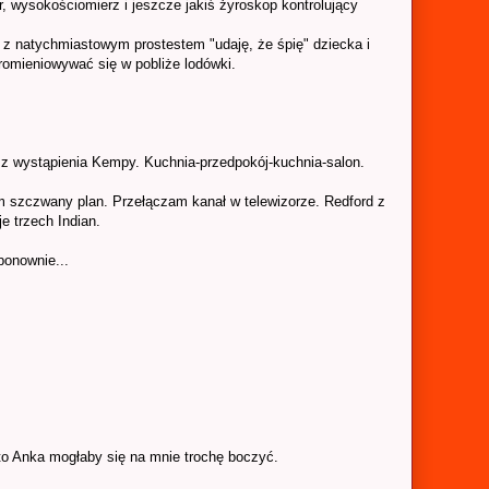
, wysokościomierz i jeszcze jakiś żyroskop kontrolujący
 z natychmiastowym prostestem "udaję, że śpię" dziecka i
promieniowywać się w pobliże lodówki.
 z wystąpienia Kempy. Kuchnia-przedpokój-kuchnia-salon.
 szczwany plan. Przełączam kanał w telewizorze. Redford z
e trzech Indian.
onownie...
 to Anka mogłaby się na mnie trochę boczyć.