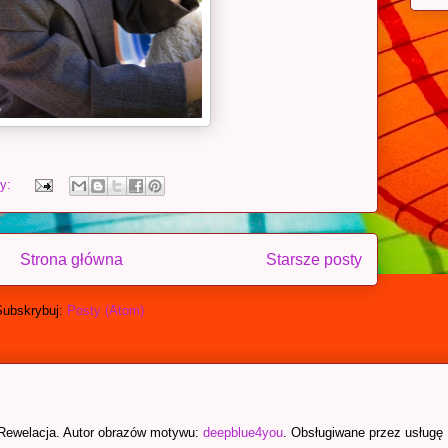
zy:
Strona główna
Starsze posty
Subskrybuj:
Posty (Atom)
Rewelacja. Autor obrazów motywu:
deepblue4you
. Obsługiwane przez usługę