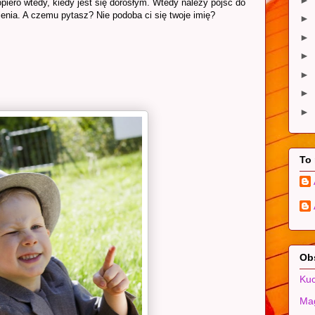
iero wtedy, kiedy jest się dorosłym. Wtedy należy pójść do
enia. A czemu pytasz? Nie podoba ci się twoje imię?
►
►
►
►
►
►
To
Ob
Kuc
Mag