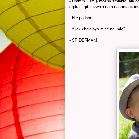
- Hmmm... Imię można zmienić, ale dop
sądu i sąd zezwala nam na zmianę imi
- Nie podoba...
- A jak chciałbyś mieć na imię?
- SPIDERMAN!