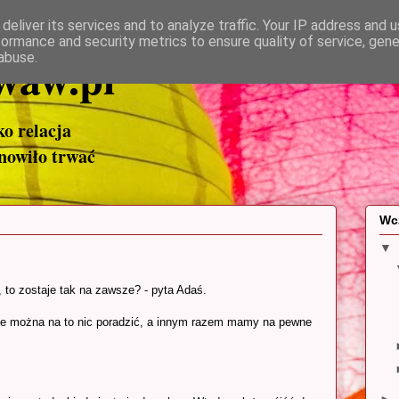
deliver its services and to analyze traffic. Your IP address and 
formance and security metrics to ensure quality of service, gen
waw.pl
abuse.
ako relacja
anowiło trwać
Wc
▼
, to zostaje tak na zawsze? - pyta Adaś.
 nie można na to nic poradzić, a innym razem mamy na pewne
►