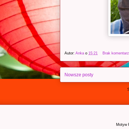
Autor:
Anka
o
15:21
Brak komentar
Nowsze posty
Motyw 