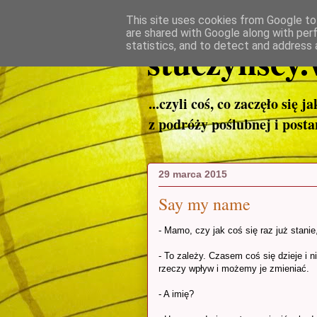
This site uses cookies from Google to 
are shared with Google along with per
stuczynscy.
statistics, and to detect and address 
...czyli coś, co zaczęło się j
z podróży poślubnej i post
29 marca 2015
Say my name
- Mamo, czy jak coś się raz już stanie
- To zależy. Czasem coś się dzieje i
rzeczy wpływ i możemy je zmieniać.
- A imię?