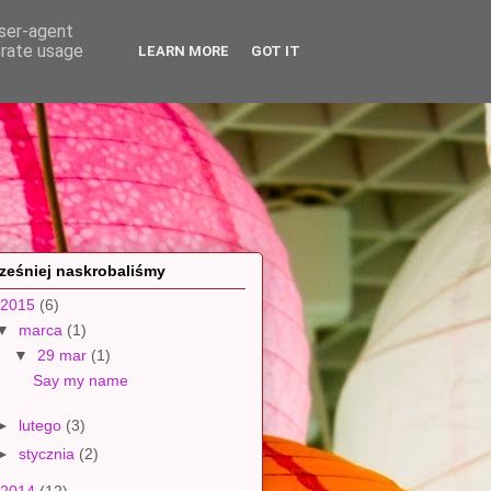
user-agent
erate usage
LEARN MORE
GOT IT
ześniej naskrobaliśmy
2015
(6)
▼
marca
(1)
▼
29 mar
(1)
Say my name
►
lutego
(3)
►
stycznia
(2)
2014
(12)