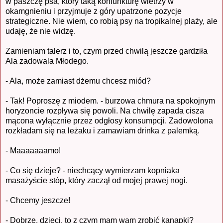
w paszczę psa, który taką koniunkturę wietrzy w
okamgnieniu i przyjmuje z góry upatrzone pozycje
strategiczne. Nie wiem, co robią psy na tropikalnej plaży, ale
udaję, że nie widzę.
Zamieniam talerz i to, czym przed chwilą jeszcze gardziła
Ala zadowala Młodego.
- Ala, może zamiast dżemu chcesz miód?
- Tak! Poproszę z miodem. - burzowa chmura na spokojnym
horyzoncie rozpływa się powoli. Na chwilę zapada cisza
mącona wyłącznie przez odgłosy konsumpcji. Zadowolona
rozkładam się na leżaku i zamawiam drinka z palemką.
- Maaaaaaamo!
- Co się dzieje? - niechcący wymierzam kopniaka
masażyście stóp, który zaczął od mojej prawej nogi.
- Chcemy jeszcze!
- Dobrze, dzieci, to z czym mam wam zrobić kanapki?