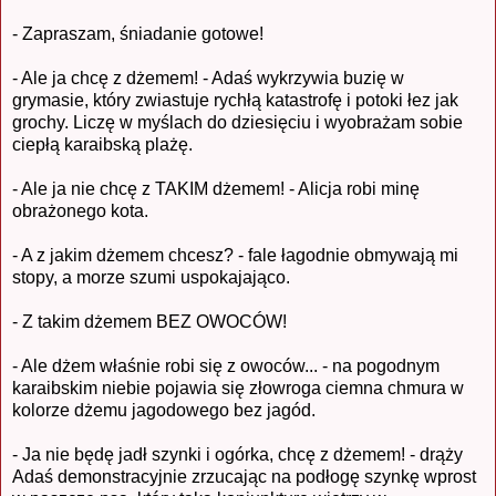
- Zapraszam, śniadanie gotowe!
- Ale ja chcę z dżemem! - Adaś wykrzywia buzię w
grymasie, który zwiastuje rychłą katastrofę i potoki łez jak
grochy. Liczę w myślach do dziesięciu i wyobrażam sobie
ciepłą karaibską plażę.
- Ale ja nie chcę z TAKIM dżemem! - Alicja robi minę
obrażonego kota.
- A z jakim dżemem chcesz? - fale łagodnie obmywają mi
stopy, a morze szumi uspokajająco.
- Z takim dżemem BEZ OWOCÓW!
- Ale dżem właśnie robi się z owoców... - na pogodnym
karaibskim niebie pojawia się złowroga ciemna chmura w
kolorze dżemu jagodowego bez jagód.
- Ja nie będę jadł szynki i ogórka, chcę z dżemem! - drąży
Adaś demonstracyjnie zrzucając na podłogę szynkę wprost