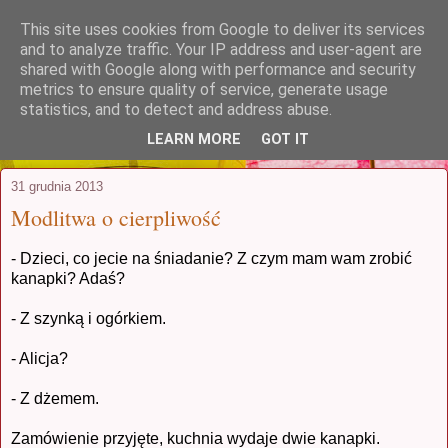
This site uses cookies from Google to deliver its services
stuczynscy.waw.pl
and to analyze traffic. Your IP address and user-agent are
shared with Google along with performance and security
metrics to ensure quality of service, generate usage
...czyli coś, co zaczęło się jako relacja
statistics, and to detect and address abuse.
z podróży poślubnej i postanowiło trwać
LEARN MORE
GOT IT
31 grudnia 2013
Modlitwa o cierpliwość
- Dzieci, co jecie na śniadanie? Z czym mam wam zrobić
kanapki? Adaś?
- Z szynką i ogórkiem.
- Alicja?
- Z dżemem.
Zamówienie przyjęte, kuchnia wydaje dwie kanapki.