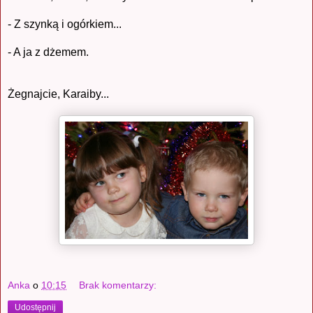
- Z szynką i ogórkiem...
- A ja z dżemem.
Żegnajcie, Karaiby...
Anka
o
10:15
Brak komentarzy:
Udostępnij