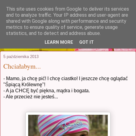
This site uses cookies from Google to deliver its services
stuczynscy.waw.pl
and to analyze traffic. Your IP address and user-agent are
shared with Google along with performance and security
metrics to ensure quality of service, generate usage
...czyli coś, co zaczęło się jako relacja
statistics, and to detect and address abuse.
z podróży poślubnej i postanowiło trwać
LEARN MORE
GOT IT
5 października 2013
Chciałabym...
- Mamo, ja chcę pić! I chcę ciastko! I jeszcze chcę oglądać
"Śpiącą Królewnę"!
- A ja CHCĘ być piękna, mądra i bogata.
- Ale przecież nie jesteś...