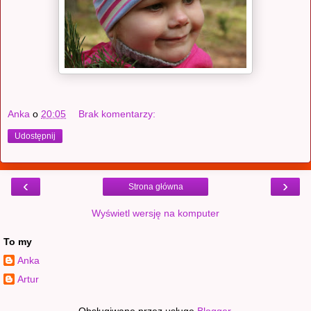
Anka
o
20:05
Brak komentarzy:
Udostępnij
‹
›
Strona główna
Wyświetl wersję na komputer
To my
Anka
Artur
Obsługiwane przez usługę
Blogger
.