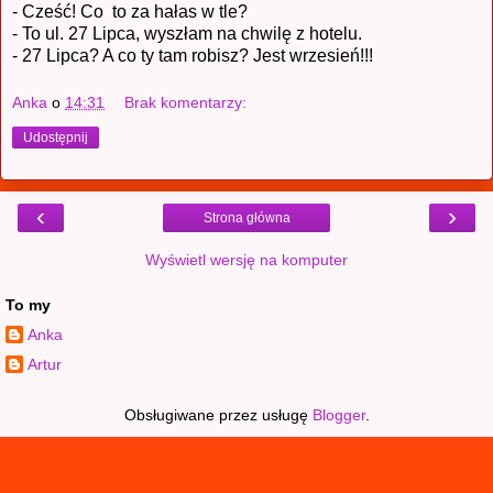
- Cześć! Co to za hałas w tle?
- To ul. 27 Lipca, wyszłam na chwilę z hotelu.
- 27 Lipca? A co ty tam robisz? Jest wrzesień!!!
Anka
o
14:31
Brak komentarzy:
Udostępnij
‹
›
Strona główna
Wyświetl wersję na komputer
To my
Anka
Artur
Obsługiwane przez usługę
Blogger
.