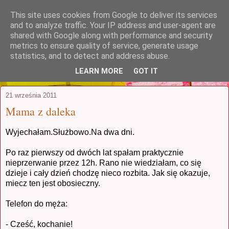
This site uses cookies from Google to deliver its services
stuczynscy.waw.pl
and to analyze traffic. Your IP address and user-agent are
shared with Google along with performance and security
metrics to ensure quality of service, generate usage
...czyli coś, co zaczęło się jako relacja
statistics, and to detect and address abuse.
z podróży poślubnej i postanowiło trwać
LEARN MORE
GOT IT
21 września 2011
Mama z daleka
Wyjechałam.Służbowo.Na dwa dni.
Po raz pierwszy od dwóch lat spałam praktycznie
nieprzerwanie przez 12h. Rano nie wiedziałam, co się
dzieje i cały dzień chodzę nieco rozbita. Jak się okazuje,
miecz ten jest obosieczny.
Telefon do męża:
- Cześć, kochanie!