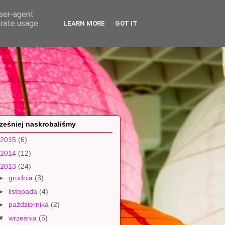
user-agent
erate usage
LEARN MORE
GOT IT
ześniej naskrobaliśmy
2015
(6)
2014
(12)
2013
(24)
►
grudnia
(3)
►
listopada
(4)
►
października
(2)
▼
września
(5)