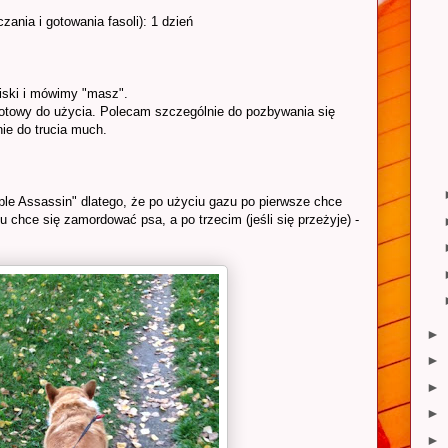
nia i gotowania fasoli): 1 dzień
iski i mówimy "masz".
gotowy do użycia. Polecam szczególnie do pozbywania się
nie do trucia much.
ple Assassin" dlatego, że po użyciu gazu po pierwsze chce
chce się zamordować psa, a po trzecim (jeśli się przeżyje) -
►
►
►
►
►