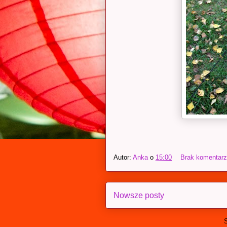
Autor:
Anka
o
15:00
Brak komentar
Nowsze posty