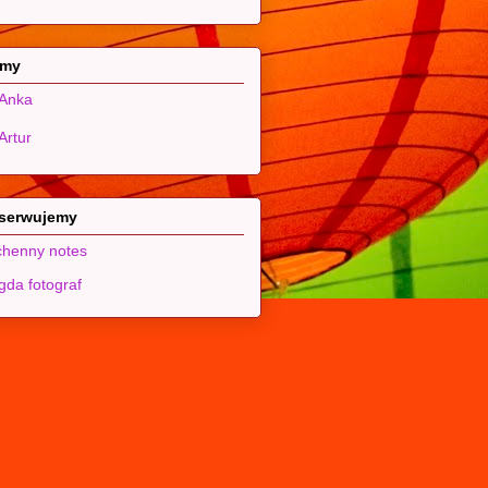
 my
Anka
Artur
serwujemy
henny notes
da fotograf