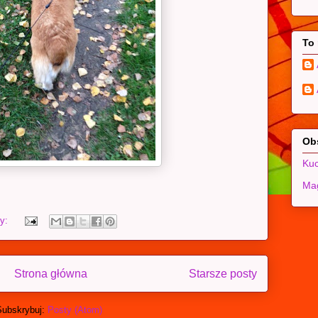
To
Ob
Kuc
Mag
zy:
Strona główna
Starsze posty
Subskrybuj:
Posty (Atom)