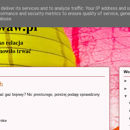
deliver its services and to analyze traffic. Your IP address and 
formance and security metrics to ensure quality of service, gen
waw.pl
abuse.
ako relacja
anowiło trwać
Wc
►
h
►
gaz bojowy? Nic prostszego, poniżej podaję sprawdzony
▼
roke