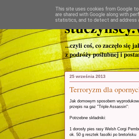
This site uses cookies from Google to 
are shared with Google along with per
stuczynscy.
statistics, and to detect and address 
...czyli coś, co zaczęło się j
z podróży poślubnej i post
25 września 2013
Terroryzm dla opornyc
Jak domowym sposobem wyprodukować 
przepis na gaz "Triple Assassin":
Potrzebne składniki:
1 dorosły pies rasy Welsh Corgi Pemb
ok. 50 g resztek fasolki po bretońsku