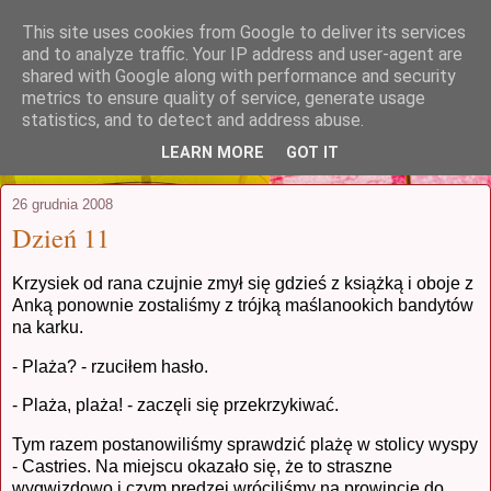
This site uses cookies from Google to deliver its services
stuczynscy.waw.pl
and to analyze traffic. Your IP address and user-agent are
shared with Google along with performance and security
metrics to ensure quality of service, generate usage
...czyli coś, co zaczęło się jako relacja
statistics, and to detect and address abuse.
z podróży poślubnej i postanowiło trwać
LEARN MORE
GOT IT
26 grudnia 2008
Dzień 11
Krzysiek od rana czujnie zmył się gdzieś z książką i oboje z
Anką ponownie zostaliśmy z trójką maślanookich bandytów
na karku.
- Plaża? - rzuciłem hasło.
- Plaża, plaża! - zaczęli się przekrzykiwać.
Tym razem postanowiliśmy sprawdzić plażę w stolicy wyspy
- Castries. Na miejscu okazało się, że to straszne
wygwizdowo i czym prędzej wróciliśmy na prowincję do