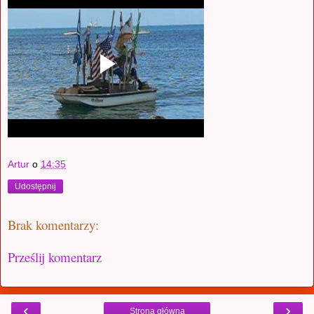
Artur
o
14:35
Udostępnij
Brak komentarzy:
Prześlij komentarz
‹
›
Strona główna