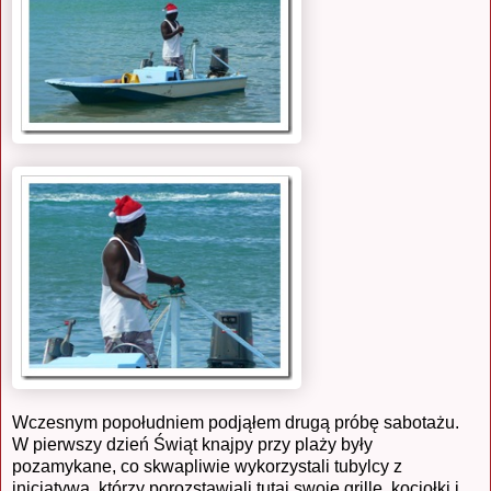
Wczesnym popołudniem podjąłem drugą próbę sabotażu.
W pierwszy dzień Świąt knajpy przy plaży były
pozamykane, co skwapliwie wykorzystali tubylcy z
inicjatywą, którzy porozstawiali tutaj swoje grille, kociołki i