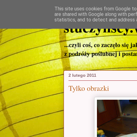
This site uses cookies from Google to 
are shared with Google along with per
stuczynscy.
statistics, and to detect and address 
...czyli coś, co zaczęło się j
z podróży poślubnej i post
2 lutego 2011
Tylko obrazki