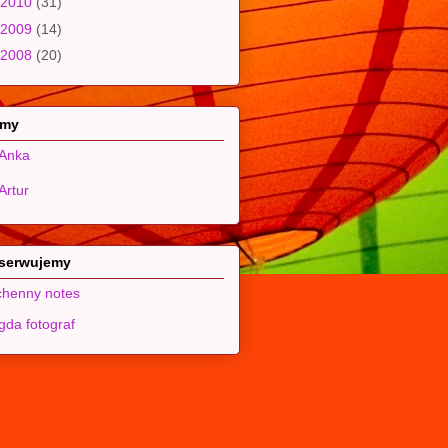
2010
(31)
2009
(14)
2008
(20)
 my
Anka
Artur
serwujemy
henny notes
da fotograf