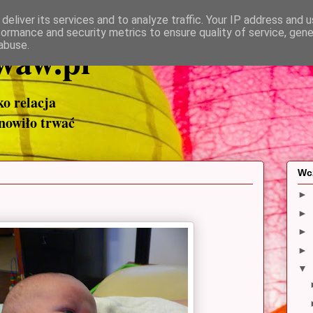
deliver its services and to analyze traffic. Your IP address and 
formance and security metrics to ensure quality of service, gen
waw.pl
abuse.
ako relacja
anowiło trwać
Wc
►
►
►
►
▼