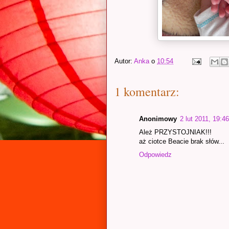
Autor:
Anka
o
10:54
1 komentarz:
Anonimowy
2 lut 2011, 19:4
Ależ PRZYSTOJNIAK!!!
aż ciotce Beacie brak słów...
Odpowiedz