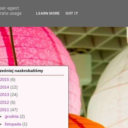
user-agent
erate usage
LEARN MORE
GOT IT
ześniej naskrobaliśmy
2015
(6)
2014
(12)
2013
(24)
2012
(5)
2011
(47)
►
grudnia
(2)
►
listopada
(1)