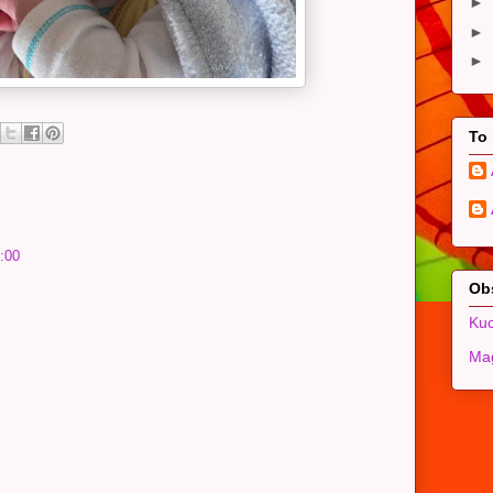
►
►
►
To
6:00
Ob
Kuc
Mag