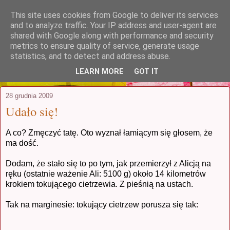
This site uses cookies from Google to deliver its services
stuczynscy.waw.pl
and to analyze traffic. Your IP address and user-agent are
shared with Google along with performance and security
metrics to ensure quality of service, generate usage
...czyli coś, co zaczęło się jako relacja
statistics, and to detect and address abuse.
z podróży poślubnej i postanowiło trwać
LEARN MORE
GOT IT
28 grudnia 2009
Udało się!
A co? Zmęczyć tatę. Oto wyznał łamiącym się głosem, że
ma dość.
Dodam, że stało się to po tym, jak przemierzył z Alicją na
ręku (ostatnie ważenie Ali: 5100 g) około 14 kilometrów
krokiem tokującego cietrzewia. Z pieśnią na ustach.
Tak na marginesie: tokujący cietrzew porusza się tak: